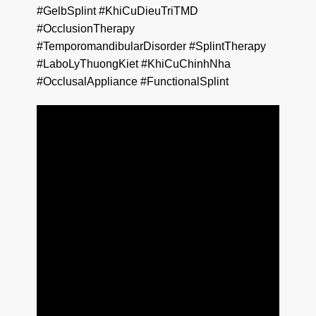
#GelbSplint #KhiCuDieuTriTMD
#OcclusionTherapy
#TemporomandibularDisorder #SplintTherapy
#LaboLyThuongKiet #KhiCuChinhNha
#OcclusalAppliance #FunctionalSplint