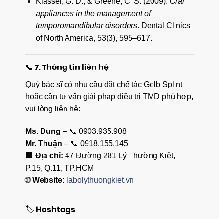
Klasser, G. D., & Greene, C. S. (2009).
Oral
appliances in the management of
temporomandibular disorders
. Dental Clinics
of North America, 53(3), 595–617.
📞 7. Thông tin liên hệ
Quý bác sĩ có nhu cầu đặt chế tác Gelb Splint
hoặc cần tư vấn giải pháp điều trị TMD phù hợp,
vui lòng liên hệ:
Ms. Dung
– 📞 0903.935.908
Mr. Thuận
– 📞 0918.155.145
🏢
Địa chỉ:
47 Đường 281 Lý Thường Kiệt,
P.15, Q.11, TP.HCM
🌐
Website:
labolythuongkiet.vn
🏷️ Hashtags