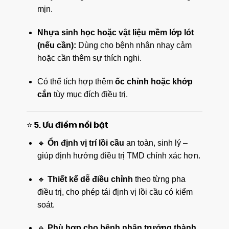
mịn.
Nhựa sinh học hoặc vật liệu mềm lớp lót
(nếu cần):
Dùng cho bệnh nhân nhạy cảm
hoặc cần thêm sự thích nghi.
Có thể tích hợp thêm
ốc chỉnh hoặc khớp
cắn
tùy mục đích điều trị.
⭐ 5. Ưu điểm nổi bật
🔹
Ổn định vị trí lồi cầu
an toàn, sinh lý –
giúp định hướng điều trị TMD chính xác hơn.
🔹
Thiết kế dễ điều chỉnh
theo từng pha
điều trị, cho phép tái định vị lồi cầu có kiểm
soát.
🔹
Phù hợp cho bệnh nhân trưởng thành
,