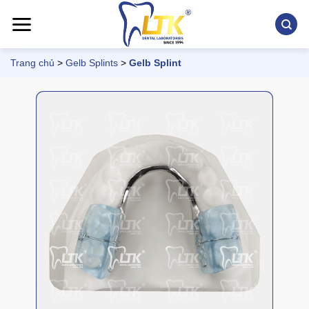
Chuyển
đến
nội
dung
Trang chủ
>
Gelb Splints
>
Gelb Splint