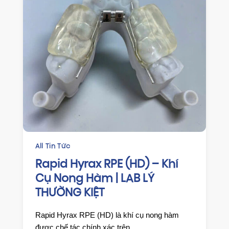
All Tin Tức
CHỈN
Rapid Hyrax RPE (HD) – Khí
HAW
Cụ Nong Hàm | LAB LÝ
DUY
THƯỜNG KIỆT
HIỆ
KIỆ
Rapid Hyrax RPE (HD) là khí cụ nong hàm
🔹 Gi
được chế tác chính xác trên...
duy tr