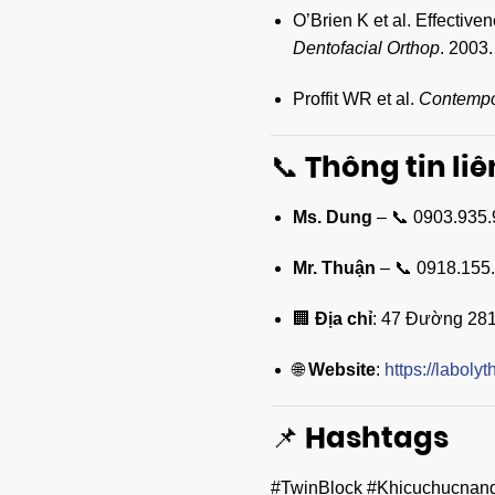
O’Brien K et al. Effective
Dentofacial Orthop
. 2003.
Proffit WR et al.
Contempo
📞 Thông tin li
Ms. Dung
– 📞 0903.935
Mr. Thuận
– 📞 0918.155
🏢
Địa chỉ
: 47 Đường 281
🌐
Website
:
https://laboly
📌 Hashtags
#TwinBlock #Khicuchucnan