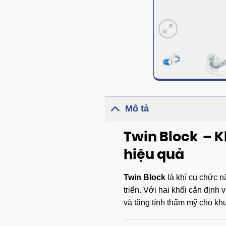
Mô tả
Twin Block – Kh
hiệu quả
Twin Block
là khí cụ chức n
triển. Với hai khối cắn định 
và tăng tính thẩm mỹ cho kh