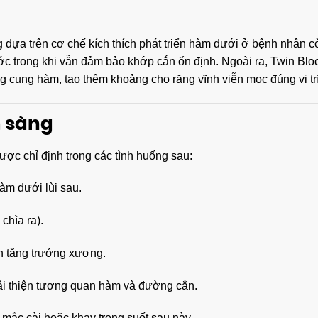
 dựa trên cơ chế kích thích phát triển hàm dưới ở bệnh nhân c
 trong khi vẫn đảm bảo khớp cắn ổn định. Ngoài ra, Twin Bloc
g cung hàm, tạo thêm khoảng cho răng vĩnh viễn mọc đúng vị trí
m sàng
ợc chỉ định trong các tình huống sau:
àm dưới lùi sau.
 chìa ra).
n tăng trưởng xương.
ải thiện tương quan hàm và đường cắn.
i mắc cài hoặc khay trong suốt sau này.