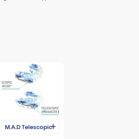
M.A.D Telescopic
Bionator II (To
Advancer – Khí
Close)