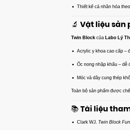
Thiết kế cá nhân hóa the
🔬 Vật liệu sả
Twin Block
của
Labo Lý Th
Acrylic y khoa cao cấp – 
Ốc nong nhập khẩu – dễ đi
Móc và dây cung thép khôn
Toàn bộ sản phẩm được chế
📚 Tài liệu tha
Clark WJ.
Twin Block Func