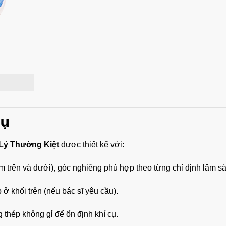
cụ
Lý Thường Kiệt
được thiết kế với:
àm trên và dưới), góc nghiêng phù hợp theo từng chỉ định lâm s
ở khối trên (nếu bác sĩ yêu cầu).
 thép không gỉ để ổn định khí cụ.