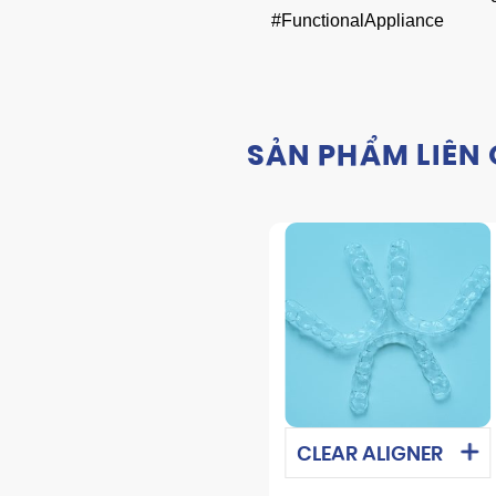
#FunctionalAppliance
SẢN PHẨM LIÊN
Implant Zirconia
CLEAR ALIGNER
Full Contour