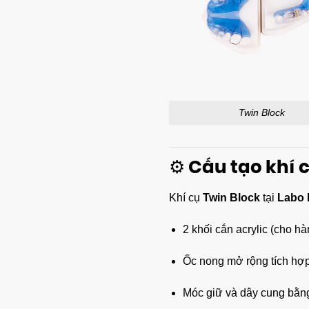
Twin Block
⚙️ Cấu tạo khí 
Khí cụ
Twin Block
tại
Labo 
2 khối cắn acrylic (cho h
Ốc nong mở rộng tích hợp 
Móc giữ và dây cung bằng