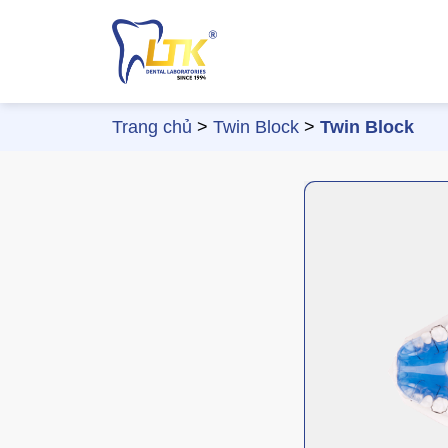
Chuyển
đến
nội
dung
Trang chủ
>
Twin Block
>
Twin Block