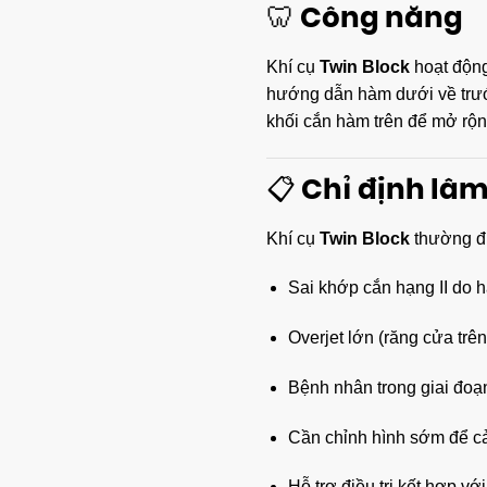
🦷 Công năng
Khí cụ
Twin Block
hoạt động
hướng dẫn hàm dưới về trước
khối cắn hàm trên để mở rộn
📋 Chỉ định lâ
Khí cụ
Twin Block
thường đư
Sai khớp cắn hạng II do h
Overjet lớn (răng cửa trên
Bệnh nhân trong giai đoạ
Cần chỉnh hình sớm để c
Hỗ trợ điều trị kết hợp vớ