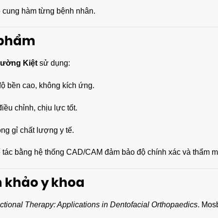
o cung hàm từng bệnh nhân.
n phẩm
ường Kiệt
sử dụng:
độ bền cao, không kích ứng.
ều chỉnh, chịu lực tốt.
g gỉ chất lượng y tế.
 tác bằng hệ thống CAD/CAM đảm bảo độ chính xác và thẩm mỹ
m khảo y khoa
tional Therapy: Applications in Dentofacial Orthopaedics
. Mos