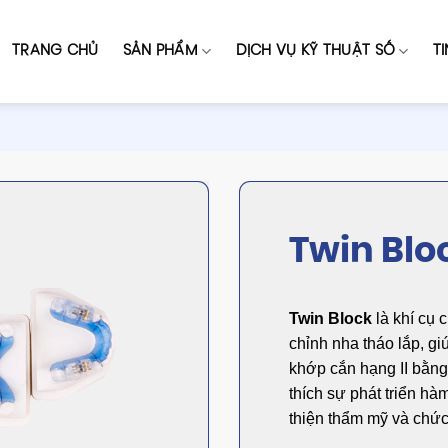
TRANG CHỦ
SẢN PHẨM
DỊCH VỤ KỸ THUẬT SỐ
T
Twin Blo
Twin Block
là khí cụ 
chỉnh nha tháo lắp, giú
khớp cắn hạng II bằng
thích sự phát triển hà
thiện thẩm mỹ và chứ