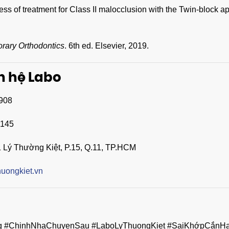
ness of treatment for Class II malocclusion with the Twin-block a
rary Orthodontics
. 6th ed. Elsevier, 2019.
ên hệ Labo
.908
.145
 Lý Thường Kiệt, P.15, Q.11, TP.HCM
thuongkiet.vn
g #ChinhNhaChuyenSau #LaboLyThuongKiet #SaiKhớpCắnHạng