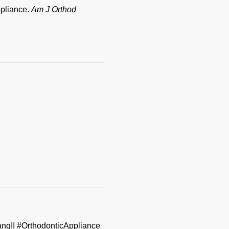
ppliance.
Am J Orthod
II #OrthodonticAppliance