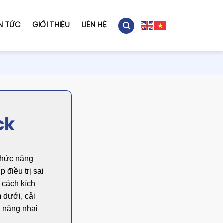
IN TỨC
GIỚI THIỆU
LIÊN HỆ
ck
chức năng
p điều trị sai
 cách kích
m dưới, cải
c năng nhai