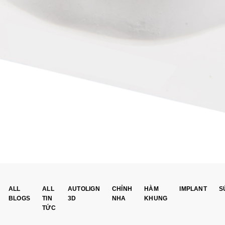
ALL
ALL
AUTOLIGN
CHỈNH
HÀM
IMPLANT
S
BLOGS
TIN
3D
NHA
KHUNG
TỨC