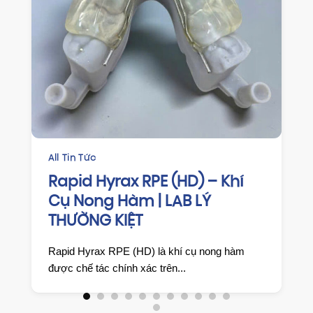
CHỈNH NHA
HAWLEY RETAINER GIẢI PHÁP
DUY TRÌ KẾT QUẢ CHỈNH NHA
HIỆU QUẢ TỪ LAB LÝ THƯỜNG
KIỆT
🔹 Giới thiệu chung Hawley Retainer là khí cụ
duy trì tháo lắp kinh điển,...