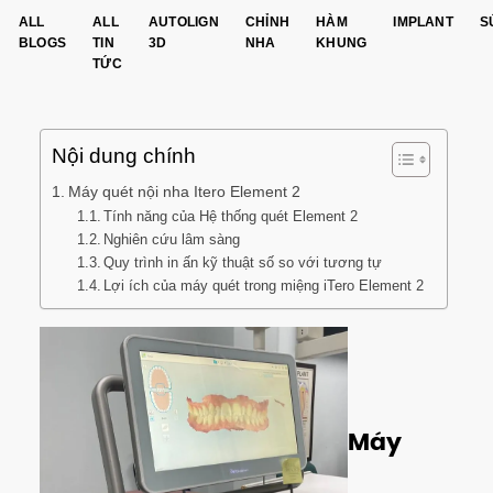
ALL
ALL
AUTOLIGN
CHỈNH
HÀM
IMPLANT
S
BLOGS
TIN
3D
NHA
KHUNG
TỨC
Nội dung chính
Máy quét nội nha Itero Element 2
Tính năng của Hệ thống quét Element 2
Nghiên cứu lâm sàng
Quy trình in ấn kỹ thuật số so với tương tự
Lợi ích của máy quét trong miệng iTero Element 2
Máy