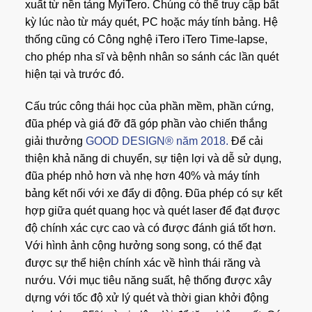
xuất từ ​​nền tảng MyiTero. Chúng có thể truy cập bất
kỳ lúc nào từ máy quét, PC hoặc máy tính bảng. Hệ
thống cũng có Công nghệ iTero iTero Time-lapse,
cho phép nha sĩ và bệnh nhân so sánh các lần quét
hiện tại và trước đó.
Cấu trúc công thái học của phần mềm, phần cứng,
đũa phép và giá đỡ đã góp phần vào chiến thắng
giải thưởng
GOOD DESIGN® năm 2018.
Để cải
thiện khả năng di chuyển, sự tiện lợi và dễ sử dụng,
đũa phép nhỏ hơn và nhẹ hơn 40% và máy tính
bảng kết nối với xe đẩy di động. Đũa phép có sự kết
hợp giữa quét quang học và quét laser để đạt được
độ chính xác cực cao và có được đánh giá tốt hơn.
Với hình ảnh cộng hưởng song song, có thể đạt
được sự thể hiện chính xác về hình thái răng và
nướu. Với mục tiêu năng suất, hệ thống được xây
dựng với tốc độ xử lý quét và thời gian khởi động