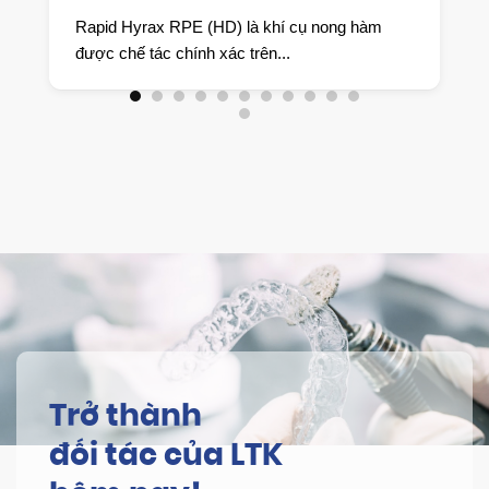
KIỆT
🔹 Giới thiệu chung Hawley Retainer là khí cụ
duy trì tháo lắp kinh điển,...
Trở thành
đối tác của LTK