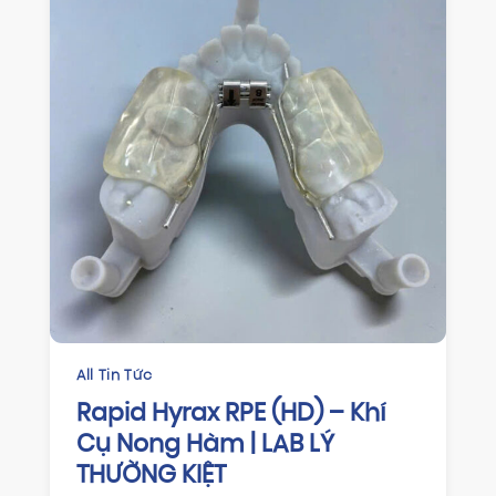
CHỈNH NHA
HAWLEY RETAINER GIẢI PHÁP
DUY TRÌ KẾT QUẢ CHỈNH NHA
HIỆU QUẢ TỪ LAB LÝ THƯỜNG