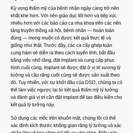
Kỳ vọng thẩm mỹ của bệnh nhân ngày càng trở nên
khắt khe hơn. Với nền giáo dục tốt hơn và tiếp xúc
nhiều hơn với các báo cáo ca nha khoa trên các nền
tảng truyền thông xã hội, bệnh nhân — hoàn toàn
đúng — mong muốn có được kết quả thực tế và
giống như thật. Trước đây, các ca cấy ghép toàn
cung hàm sẽ diễn ra theo cách tuyến tính, bắt đầu
bằng việc nhổ răng, đặt implant và cung cấp phục
hình cuối cùng. Implant sẽ được đặt ở vị trí xương lý
tưởng và cầu răng cuối cùng sẽ được sản xuất theo
đó. Tuy nhiên, với sự khởi đầu của DSD, chúng ta có
thể làm việc ngược lại từ kết quả thẩm mỹ lý tưởng
và đánh giá vị trí cần đặt implant để tạo điều kiện cho
kết quả lý tưởng này.
Sử dụng các mốc trên khuôn mặt, chúng tôi có thể
xác định kích thước không gian răng lý tưởng và xác
nhận lớp vỏ bọc răng giả tối ưu cho răng. Điều này