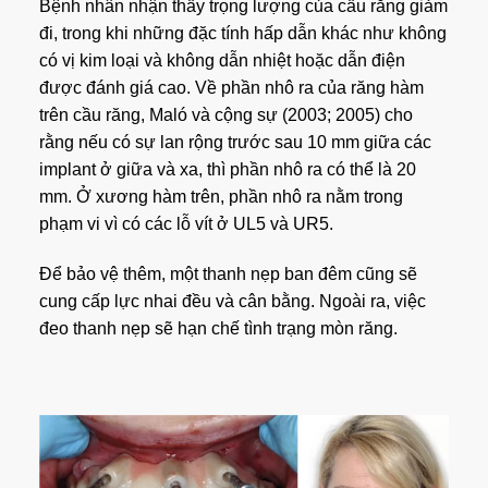
Bệnh nhân nhận thấy trọng lượng của cầu răng giảm
đi, trong khi những đặc tính hấp dẫn khác như không
có vị kim loại và không dẫn nhiệt hoặc dẫn điện
được đánh giá cao. Về phần nhô ra của răng hàm
trên cầu răng, Maló và cộng sự (2003; 2005) cho
rằng nếu có sự lan rộng trước sau 10 mm giữa các
implant ở giữa và xa, thì phần nhô ra có thể là 20
mm. Ở xương hàm trên, phần nhô ra nằm trong
phạm vi vì có các lỗ vít ở UL5 và UR5.
Để bảo vệ thêm, một thanh nẹp ban đêm cũng sẽ
cung cấp lực nhai đều và cân bằng. Ngoài ra, việc
đeo thanh nẹp sẽ hạn chế tình trạng mòn răng.