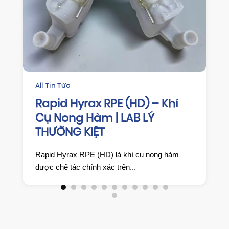
CHỈNH NHA
HAWLEY RETAINER GIẢI PHÁP
DUY TRÌ KẾT QUẢ CHỈNH NHA
HIỆU QUẢ TỪ LAB LÝ THƯỜNG
KIỆT
🔹 Giới thiệu chung Hawley Retainer là khí cụ
duy trì tháo lắp kinh điển,...