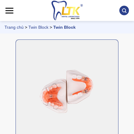
Chuyển
đến
nội
dung
Trang chủ
>
Twin Block
>
Twin Block