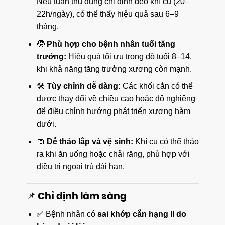
Nếu tuân thủ đúng chỉ định đeo khí cụ (20–
22h/ngày), có thể thấy hiệu quả sau 6–9
tháng.
🧒
Phù hợp cho bệnh nhân tuổi tăng
trưởng:
Hiệu quả tối ưu trong độ tuổi 8–14,
khi khả năng tăng trưởng xương còn mạnh.
🛠️
Tùy chỉnh dễ dàng:
Các khối cắn có thể
được thay đổi về chiều cao hoặc độ nghiêng
để điều chỉnh hướng phát triển xương hàm
dưới.
🧼
Dễ tháo lắp và vệ sinh:
Khí cụ có thể tháo
ra khi ăn uống hoặc chải răng, phù hợp với
điều trị ngoại trú dài hạn.
📌 Chỉ định lâm sàng
✅ Bệnh nhân có
sai khớp cắn hạng II do