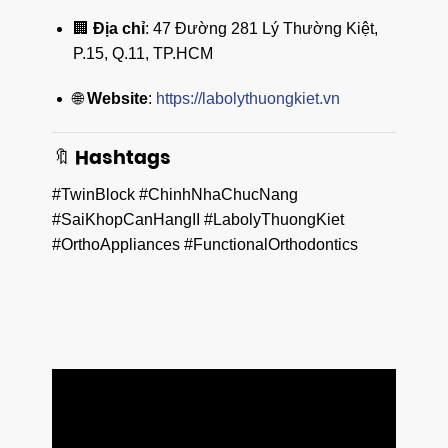
🏢
Địa chỉ
: 47 Đường 281 Lý Thường Kiệt,
P.15, Q.11, TP.HCM
🌐
Website
:
https://labolythuongkiet.vn
🔖 Hashtags
#TwinBlock #ChinhNhaChucNang
#SaiKhopCanHangII #LabolyThuongKiet
#OrthoAppliances #FunctionalOrthodontics