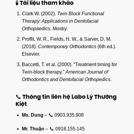
🧪 Tài liệu tham khảo
Clark W. (2002).
Twin Block Functional
Therapy: Applications in Dentofacial
Orthopaedics
. Mosby.
Proffit, W. R., Fields, H. W., & Sarver, D. M.
(2018).
Contemporary Orthodontics
(6th ed.).
Elsevier.
Baccetti, T. et al. (2000). “Treatment timing for
Twin-block therapy.”
American Journal of
Orthodontics and Dentofacial Orthopedics
.
📞 Thông tin liên hệ Labo Lý Thường
Kiệt
Ms. Dung
– 📞 0903.935.908
Mr. Thuận
– 📞 0918.155.145