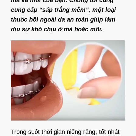
má và môi của bạn. Chúng tôi cũng
cung cấp “sáp trắng mềm”, một loại
thuốc bôi ngoài da an toàn giúp làm
dịu sự khó chịu ở má hoặc môi.
Trong suốt thời gian niềng răng, tốt nhất