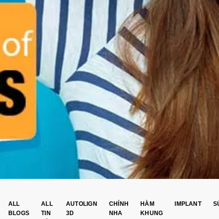
ALL
ALL
AUTOLIGN
CHỈNH
HÀM
IMPLANT
S
BLOGS
TIN
3D
NHA
KHUNG