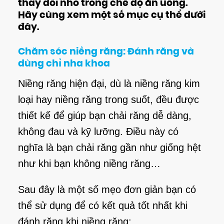
thay đổi nhỏ trong chế độ ăn uống.
Hãy cùng xem một số mục cụ thể dưới
đây.
Chăm sóc niềng răng: Đánh răng và
dùng chỉ nha khoa
Niềng răng hiện đại, dù là niềng răng kim
loại hay niềng răng trong suốt, đều được
thiết kế để giúp bạn chải răng dễ dàng,
không đau và kỹ lưỡng. Điều này có
nghĩa là bạn chải răng gần như giống hệt
như khi bạn không niềng răng…
Sau đây là một số mẹo đơn giản bạn có
thể sử dụng để có kết quả tốt nhất khi
đánh răng khi niềng răng: