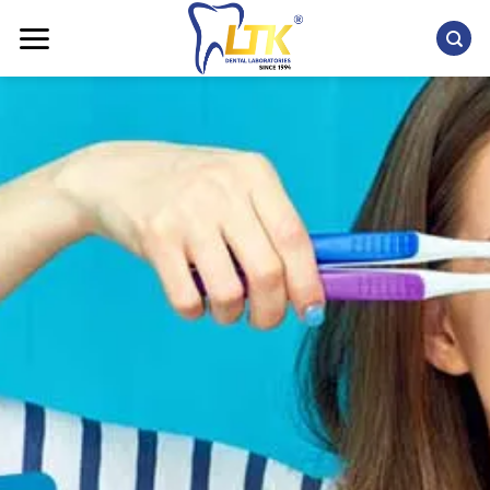
Chuyển
đến
nội
dung