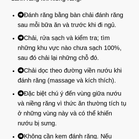
Đánh răng bằng bàn chải đánh răng
sau mỗi bữa ăn và trước khi đi ngủ.
Chải, rửa sạch và kiểm tra; tìm
những khu vực nào chưa sạch 100%,
sau đó chải lại những chỗ đó.
Chải dọc theo đường viền nướu khi
đánh răng (massage và kích thích).
Đặc biệt chú ý đến vùng giữa nướu
và niềng răng vì thức ăn thường tích tụ
ở những vùng này và có thể khiến
nướu bị sưng.
Không cần kem đánh răng. Nếu