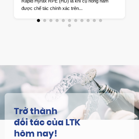
yrax RPE (HD) là khí cụ nong hàm
🔹 Giới thiệu ch
ế tác chính xác trên...
duy trì tháo lắp ki
Trở thành
đối tác của LTK
hôm nay!