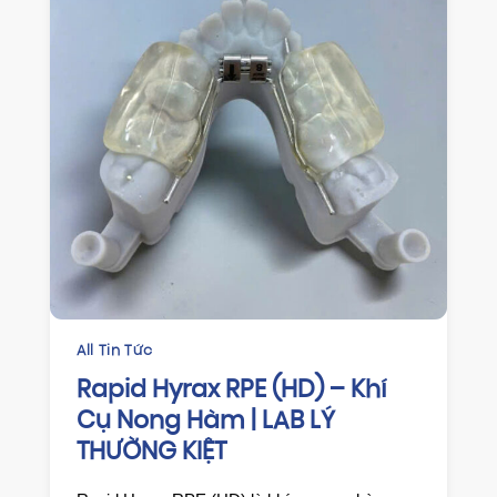
Tức
CHỈNH NHA
d Hyrax RPE (HD) – Khí
HAWLEY RE
ong Hàm | LAB LÝ
DUY TRÌ K
NG KIỆT
HIỆU QUẢ 
KIỆT