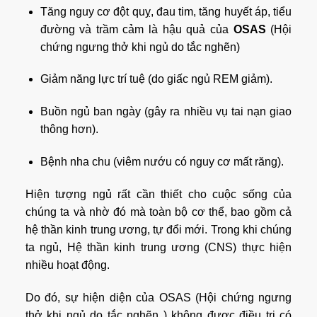
Tăng nguy cơ đột quỵ, đau tim, tăng huyết áp, tiểu
đường và trầm cảm là hậu quả của
OSAS
(Hội
chứng ngưng thở khi ngủ do tắc nghẽn)
Giảm năng lực trí tuệ (do giấc ngủ REM giảm).
Buồn ngủ ban ngày (gây ra nhiều vụ tai nạn giao
thông hơn).
Bệnh nha chu (viêm nướu có nguy cơ mất răng).
Hiện tượng ngủ rất cần thiết cho cuộc sống của
chúng ta và nhờ đó mà toàn bộ cơ thể, bao gồm cả
hệ thần kinh trung ương, tự đổi mới. Trong khi chúng
ta ngủ, Hệ thần kinh trung ương (CNS) thực hiện
nhiều hoạt động.
Do đó, sự hiện diện của OSAS
(Hội chứng ngưng
thở khi ngủ do tắc nghẽn )
không được điều trị có