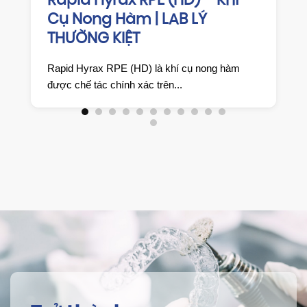
hí
HAWLEY RETAINER GIẢI PHÁP
DUY TRÌ KẾT QUẢ CHỈNH NHA
HIỆU QUẢ TỪ LAB LÝ THƯỜNG
KIỆT
àm
🔹 Giới thiệu chung Hawley Retainer là khí cụ
duy trì tháo lắp kinh điển,...