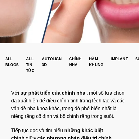
ALL
ALL
AUTOLIGN
CHỈNH
HÀM
IMPLANT
S
BLOGS
TIN
3D
NHA
KHUNG
TỨC
Với
sự phát triển của chỉnh nha
, một số lựa chọn
đã xuất hiện để điều chỉnh tình trạng lệch lạc và các
vấn đề nha khoa khác, trong đó phổ biến nhất là
niềng răng cố định và bộ chỉnh răng trong suốt.
Tiếp tục đọc và tìm hiểu
những khác biệt
chính
giữa
các phương pháp điều trị chỉnh