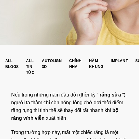
ALL
ALL
AUTOLIGN
CHỈNH
HÀM
IMPLANT
S
BLOGS
TIN
3D
NHA
KHUNG
TỨC
Nếu trong những năm đầu đời (thời kỳ ”
răng sữa
“),
người ta thậm chí còn nóng lòng chờ đợi thời điểm
răng rụng thì tình thế sẽ thay đổi rất nhanh khi
bộ
răng vĩnh viễn
xuất hiện .
Trong trường hợp này, mất một chiếc răng là một