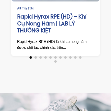
Tin Tức
CHỈNH NHA
pid Hyrax RPE (HD) – Khí
HAWLEY 
 Nong Hàm | LAB LÝ
DUY TRÌ
ƯỜNG KIỆT
HIỆU QU
KIỆT
id Hyrax RPE (HD) là khí cụ nong hàm
🔹 Giới thiệu
 chế tác chính xác trên...
duy trì tháo l