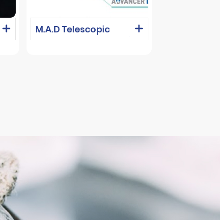
M.A.D Telescopic
Advancer – Khí cụ điều
trị ngáy và OSA hiệu
quả tại Labo Lý thường
Kiệt