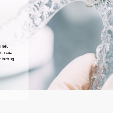
i nếu
iên của
c trường