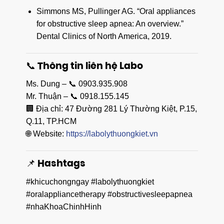
Simmons MS, Pullinger AG. “Oral appliances
for obstructive sleep apnea: An overview.”
Dental Clinics of North America, 2019.
📞 Thông tin liên hệ Labo
Ms. Dung – 📞 0903.935.908
Mr. Thuận – 📞 0918.155.145
🏢 Địa chỉ: 47 Đường 281 Lý Thường Kiệt, P.15,
Q.11, TP.HCM
🌐 Website:
https://labolythuongkiet.vn
📌 Hashtags
#khicuchongngay #labolythuongkiet
#oralappliancetherapy #obstructivesleepapnea
#nhaKhoaChinhHinh