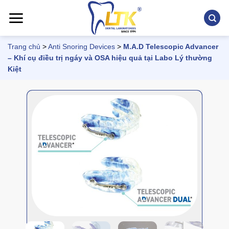
Chuyển
đến
nội
dung
Trang chủ
>
Anti Snoring Devices
>
M.A.D Telescopic Advancer
– Khí cụ điều trị ngáy và OSA hiệu quả tại Labo Lý thường
Kiệt