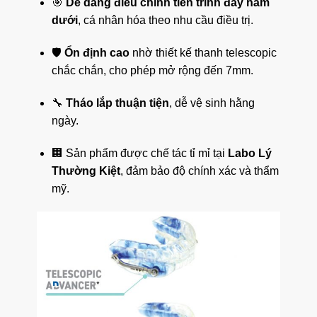
🎯
Dễ dàng điều chỉnh tiến trình đẩy hàm
dưới
, cá nhân hóa theo nhu cầu điều trị.
🛡️
Ổn định cao
nhờ thiết kế thanh telescopic
chắc chắn, cho phép mở rộng đến 7mm.
🔧
Tháo lắp thuận tiện
, dễ vệ sinh hằng
ngày.
🏢 Sản phẩm được chế tác tỉ mỉ tại
Labo Lý
Thường Kiệt
, đảm bảo độ chính xác và thẩm
mỹ.