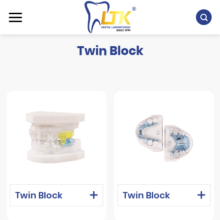
Chuyển
đến
nội
dung
Twin Block
Twin Block
Twin Block