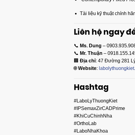
Tài liệu kỹ thuật chính h
Liên hệ ngay đ
📞
Ms. Dung
– 0903.935.90
📞
Mr. Thuận
– 0918.155.14
🏢
Địa chỉ
: 47 Đường 281 Lý
🌐
Website
:
labolythuongkiet
Hashtag
#LaboLyThuongKiet
#IPSemaxZirCADPrime
#KhiCuChinhNha
#OrthoLab
#LaboNhaKhoa