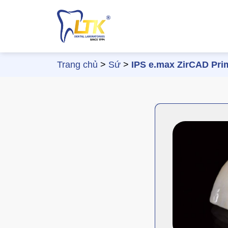
Chuyển
đến
nội
dung
Trang chủ
>
Sứ
>
IPS e.max ZirCAD Pri