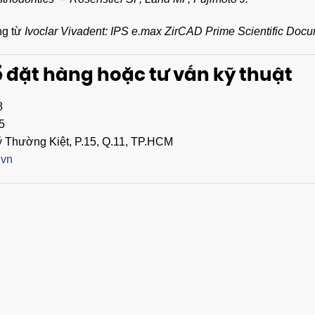
ãng từ
Ivoclar Vivadent: IPS e.max ZirCAD Prime Scientific Docu
ể đặt hàng hoặc tư vấn kỹ thuật
8
5
 Thường Kiệt, P.15, Q.11, TP.HCM
.vn