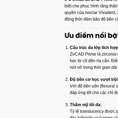
biệt cho phục hình răng thẩm
quyền của Ivoclar Vivadent,
đồng thời đảm bảo độ bền cần
Ưu điểm nổi bậ
Cấu trúc đa lớp tích hợ
ZirCAD Prime là zirconia
học từ cổ đến rìa cắn. Đ
nứt vỡ trong thời gian dà
Độ bền cơ học vượt trội
Với độ bền uốn (flexural
đáp ứng tốt cho các chỉ đ
Thẩm mỹ tối đa:
Tỷ lệ translucency được p
đặc biệt hiệu quả trong 