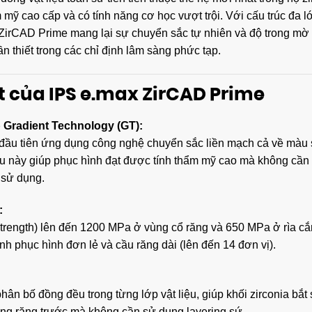
 mỹ cao cấp và có tính năng cơ học vượt trội. Với cấu trúc đa 
 ZirCAD Prime mang lại sự chuyển sắc tự nhiên và độ trong mờ
 thiết trong các chỉ định lâm sàng phức tạp.
t của IPS e.max ZirCAD Prime
p Gradient Technology (GT):
 đầu tiên ứng dụng công nghệ chuyển sắc liền mạch cả về màu 
iều này giúp phục hình đạt được tính thẩm mỹ cao mà không cần
i sử dụng.
:
 strength) lên đến 1200 MPa ở vùng cổ răng và 650 MPa ở rìa c
ịnh phục hình đơn lẻ và cầu răng dài (lên đến 14 đơn vị).
hân bố đồng đều trong từng lớp vật liệu, giúp khối zirconia bắt
vùng răng trước mà không cần sử dụng layering sứ.