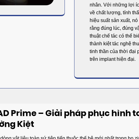
nhân. Với những lợi íc
về chất lượng, tính th
hiệu suất sản xuất, n
rằng đúng lúc, đúng vậ
thuật chế tác có thể b
thành kiệt tác nghệ th
tinh thần của thời đại
trên implant hiện đại.
AD Prime – Giải pháp phục hình to
ường Kiệt
 dòng vật liệu toàn sứ tiên tiến thuộc thế hệ mới nhất trong họ z