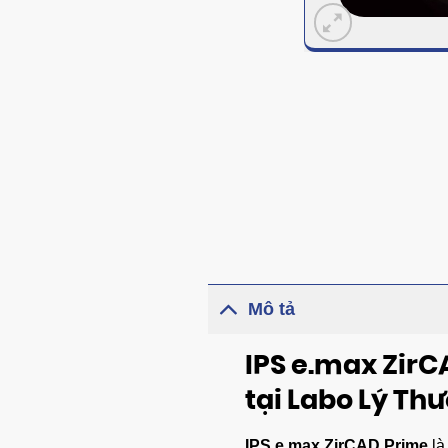
Mô tả
IPS e.max ZirC
tại Labo Lý Th
IPS e.max ZirCAD Prime
là