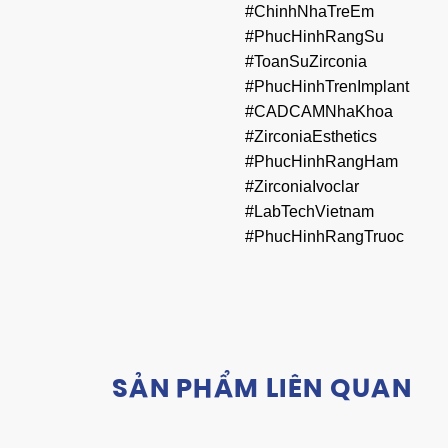
#ChinhNhaTreEm
#PhucHinhRangSu
#ToanSuZirconia
#PhucHinhTrenImplant
#CADCAMNhaKhoa
#ZirconiaEsthetics
#PhucHinhRangHam
#ZirconiaIvoclar
#LabTechVietnam
#PhucHinhRangTruoc
SẢN PHẨM LIÊN QUAN