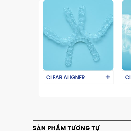
onia Full
CLEAR ALIGNER
Cl
SẢN PHẨM TƯƠNG TỰ