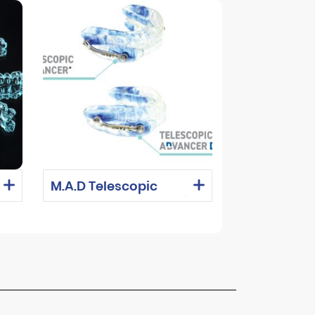
M.A.D Telescopic
Advancer – Khí cụ điều
trị ngáy và OSA hiệu
quả tại Labo Lý thường
Kiệt