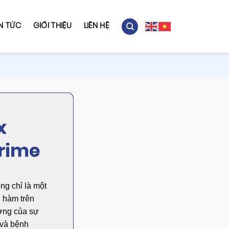
IN TỨC
GIỚI THIỆU
LIÊN HỆ
x
rime
ng chỉ là một
n hàm trên
ượng của sự
 và bệnh