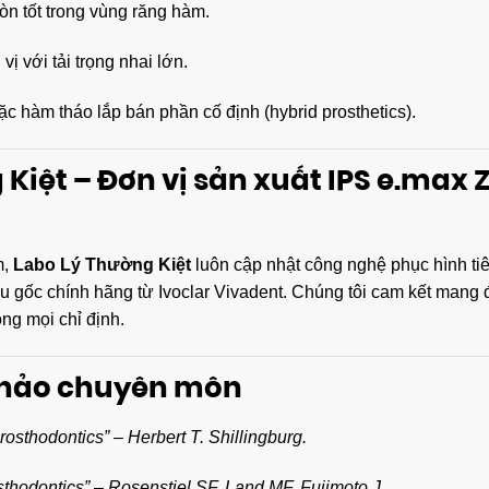
n tốt trong vùng răng hàm.
ị với tải trọng nhai lớn.
ặc hàm tháo lắp bán phần cố định (hybrid prosthetics).
Kiệt – Đơn vị sản xuất IPS e.max 
m,
Labo Lý Thường Kiệt
luôn cập nhật công nghệ phục hình tiê
u gốc chính hãng từ Ivoclar Vivadent. Chúng tôi cam kết mang 
ng mọi chỉ định.
 khảo chuyên môn
osthodontics” – Herbert T. Shillingburg.
thodontics” – Rosenstiel SF, Land MF, Fujimoto J.