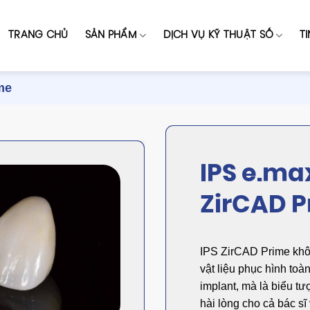
TRANG CHỦ
SẢN PHẨM
DỊCH VỤ KỸ THUẬT SỐ
T
me
IPS e.ma
ZirCAD P
IPS ZirCAD Prime khô
vật liệu phục hình toà
implant, mà là biểu t
hài lòng cho cả bác sĩ