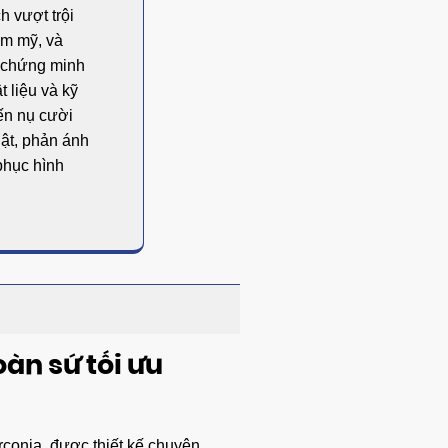
h vượt trội
ẩm mỹ, và
ó chứng minh
t liệu và kỹ
iến nụ cười
uật, phản ánh
 phục hình
àn sứ tối ưu
irconia, được thiết kế chuyên