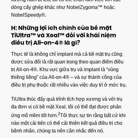
dòng cấy ghép khác như NobelZygoma™ hoặc
NobelSpeedy®.
H: Những lợi ích chính của bề mặt
TiUltra™ và Xeal™ đối với khái niệm
điều trị All-on-4® là gì?
Thực tế là không chỉ implant mà cả bề mặt trụ cũng
được sửa đổi là rất quan trọng theo quan điểm điều
trị All-on-4®. Khu vực giữa trụ và implant là “vùng
thiêng liêng” của All-on-4® – và sự thành công của
điều trị phụ thuộc rất nhiều vào việc duy trì ở mức trụ.
TiUltra thúc đẩy quá trình tích hợp xương và với trụ
đa đơn vị có bề mặt Xeal, tôi có thể đạt được phản
2
ứng mô mềm tốt hơn.
Tôi thực sự tin rằng bất cứ khi
nào một cải tiến có thể cải thiện kết quả điều trị cho
bệnh nhân, chúng ta nên cân nhắc đến nó.