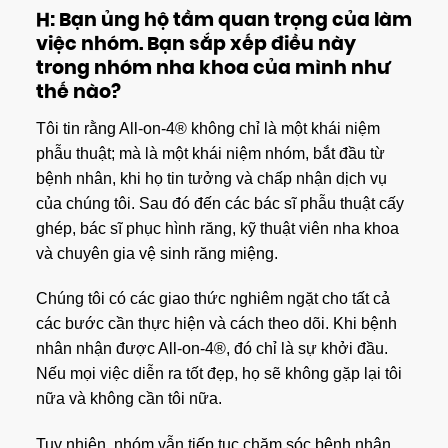
H: Bạn ủng hộ tầm quan trọng của làm
việc nhóm. Bạn sắp xếp điều này
trong nhóm nha khoa của mình như
thế nào?
Tôi tin rằng All-on-4® không chỉ là một khái niệm
phẫu thuật; mà là một khái niệm nhóm, bắt đầu từ
bệnh nhân, khi họ tin tưởng và chấp nhận dịch vụ
của chúng tôi. Sau đó đến các bác sĩ phẫu thuật cấy
ghép, bác sĩ phục hình răng, kỹ thuật viên nha khoa
và chuyên gia vệ sinh răng miệng.
Chúng tôi có các giao thức nghiêm ngặt cho tất cả
các bước cần thực hiện và cách theo dõi. Khi bệnh
nhân nhận được All-on-4®, đó chỉ là sự khởi đầu.
Nếu mọi việc diễn ra tốt đẹp, họ sẽ không gặp lại tôi
nữa và không cần tôi nữa.
Tuy nhiên, nhóm vẫn tiếp tục chăm sóc bệnh nhân