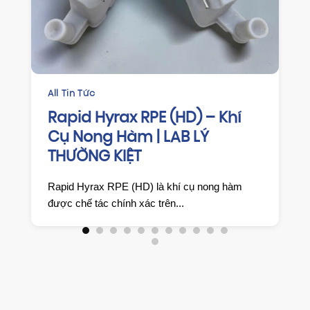
All Tin Tức
CHỈNH N
Rapid Hyrax RPE (HD) – Khí
HAWLE
Cụ Nong Hàm | LAB LÝ
DUY T
THƯỜNG KIỆT
HIỆU 
KIỆT
Rapid Hyrax RPE (HD) là khí cụ nong hàm
🔹 Giới t
được chế tác chính xác trên...
duy trì th