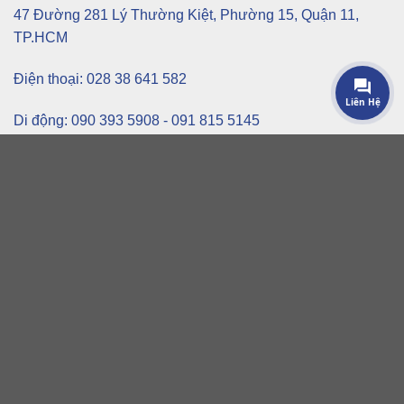
47 Đường 281 Lý Thường Kiệt, Phường 15, Quận 11,
TP.HCM
Điện thoại: 028 38 641 582
Liên Hệ
Di động: 090 393 5908 - 091 815 5145
GIỜ KINH DOANH
Thứ 2 - Thứ 7: 8h00 -> 20h00
Chủ nhật: Đóng cửa
ĐƯỜNG DẪN NHANH
Trang Chủ