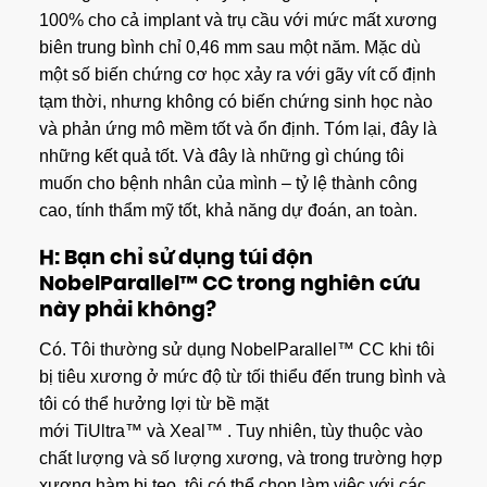
100% cho cả implant và trụ cầu với mức mất xương
biên trung bình chỉ 0,46 mm sau một năm. Mặc dù
một số biến chứng cơ học xảy ra với gãy vít cố định
tạm thời, nhưng không có biến chứng sinh học nào
và phản ứng mô mềm tốt và ổn định. Tóm lại, đây là
những kết quả tốt. Và đây là những gì chúng tôi
muốn cho bệnh nhân của mình – tỷ lệ thành công
cao, tính thẩm mỹ tốt, khả năng dự đoán, an toàn.
H: Bạn chỉ sử dụng túi độn
NobelParallel™ CC trong nghiên cứu
này phải không?
Có. Tôi thường sử dụng NobelParallel™ CC khi tôi
bị tiêu xương ở mức độ từ tối thiểu đến trung bình và
tôi có thể hưởng lợi từ bề mặt
mới TiUltra™ và Xeal™ . Tuy nhiên, tùy thuộc vào
chất lượng và số lượng xương, và trong trường hợp
xương hàm bị teo, tôi có thể chọn làm việc với các