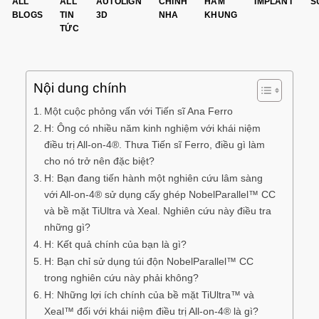
ALL
ALL
AUTOLIGN
CHỈNH
HÀM
IMPLANT
S
BLOGS
TIN
3D
NHA
KHUNG
TỨC
Nội dung chính
Một cuộc phỏng vấn với Tiến sĩ Ana Ferro
H: Ông có nhiều năm kinh nghiệm với khái niệm
điều trị All-on-4®. Thưa Tiến sĩ Ferro, điều gì làm
cho nó trở nên đặc biệt?
H: Bạn đang tiến hành một nghiên cứu lâm sàng
với All-on-4® sử dụng cấy ghép NobelParallel™ CC
và bề mặt TiUltra và Xeal. Nghiên cứu này điều tra
những gì?
H: Kết quả chính của bạn là gì?
H: Bạn chỉ sử dụng túi độn NobelParallel™ CC
trong nghiên cứu này phải không?
H: Những lợi ích chính của bề mặt TiUltra™ và
Xeal™ đối với khái niệm điều trị All-on-4® là gì?