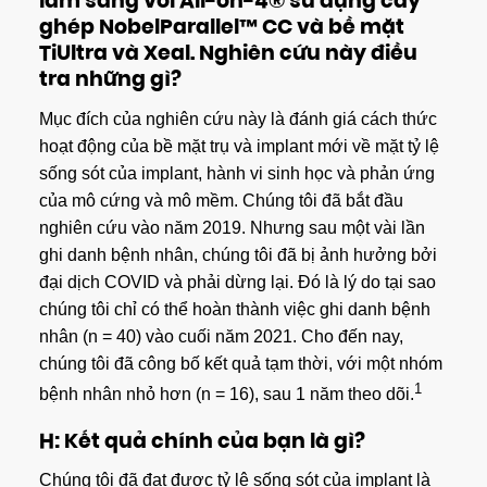
lâm sàng với All-on-4® sử dụng cấy
ghép NobelParallel™ CC và bề mặt
TiUltra và Xeal. Nghiên cứu này điều
tra những gì?
Mục đích của nghiên cứu này là đánh giá cách thức
hoạt động của bề mặt trụ và implant mới về mặt tỷ lệ
sống sót của implant, hành vi sinh học và phản ứng
của mô cứng và mô mềm. Chúng tôi đã bắt đầu
nghiên cứu vào năm 2019. Nhưng sau một vài lần
ghi danh bệnh nhân, chúng tôi đã bị ảnh hưởng bởi
đại dịch COVID và phải dừng lại. Đó là lý do tại sao
chúng tôi chỉ có thể hoàn thành việc ghi danh bệnh
nhân (n = 40) vào cuối năm 2021. Cho đến nay,
chúng tôi đã công bố kết quả tạm thời, với một nhóm
1
bệnh nhân nhỏ hơn (n = 16), sau 1 năm theo dõi.
H: Kết quả chính của bạn là gì?
Chúng tôi đã đạt được tỷ lệ sống sót của implant là