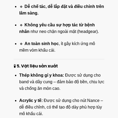
🔹
Dễ chế tác, dễ lắp đặt và điều chỉnh trên
lâm sàng.
🔹
Không yêu cầu sự hợp tác từ bệnh
nhân
như neo chặn ngoài mặt (headgear).
🔹
An toàn sinh học
, ít gây kích ứng mô
mềm vòm khẩu cái.
🧪 5. Vật liệu sản xuất
Thép không gỉ y khoa:
Được sử dụng cho
band và dây cung – đảm bảo độ bền, chịu lực
và chống ăn mòn cao.
Acrylic y tế:
Được sử dụng cho nút Nance –
dễ điều chỉnh, có thể tạo độ dày phù hợp tùy
mô khẩu cái.