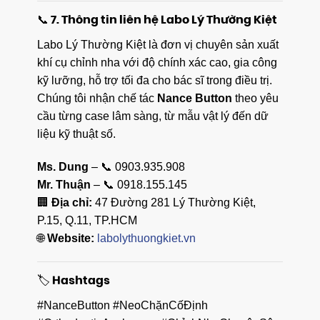
📞 7. Thông tin liên hệ Labo Lý Thường Kiệt
Labo Lý Thường Kiệt là đơn vị chuyên sản xuất
khí cụ chỉnh nha với độ chính xác cao, gia công
kỹ lưỡng, hỗ trợ tối đa cho bác sĩ trong điều trị.
Chúng tôi nhận chế tác
Nance Button
theo yêu
cầu từng case lâm sàng, từ mẫu vật lý đến dữ
liệu kỹ thuật số.
Ms. Dung
– 📞 0903.935.908
Mr. Thuận
– 📞 0918.155.145
🏢
Địa chỉ:
47 Đường 281 Lý Thường Kiệt,
P.15, Q.11, TP.HCM
🌐
Website:
labolythuongkiet.vn
🏷️ Hashtags
#NanceButton #NeoChặnCốĐịnh