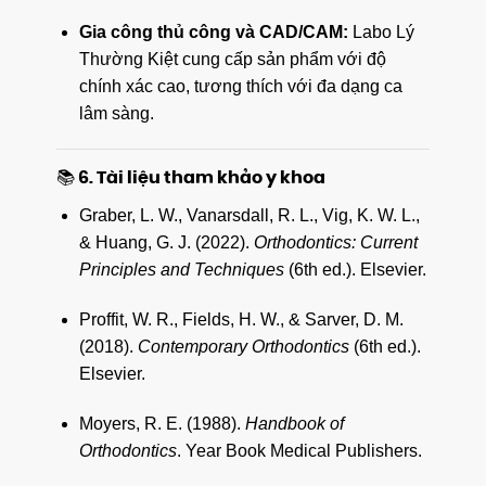
Gia công thủ công và CAD/CAM:
Labo Lý
Thường Kiệt cung cấp sản phẩm với độ
chính xác cao, tương thích với đa dạng ca
lâm sàng.
📚 6. Tài liệu tham khảo y khoa
Graber, L. W., Vanarsdall, R. L., Vig, K. W. L.,
& Huang, G. J. (2022).
Orthodontics: Current
Principles and Techniques
(6th ed.). Elsevier.
Proffit, W. R., Fields, H. W., & Sarver, D. M.
(2018).
Contemporary Orthodontics
(6th ed.).
Elsevier.
Moyers, R. E. (1988).
Handbook of
Orthodontics
. Year Book Medical Publishers.