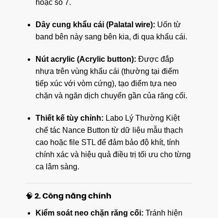
hoặc số 7.
Dây cung khẩu cái (Palatal wire):
Uốn từ
band bên này sang bên kia, đi qua khẩu cái.
Nút acrylic (Acrylic button):
Được đắp
nhựa trên vùng khẩu cái (thường tại điểm
tiếp xúc với vòm cứng), tạo điểm tựa neo
chặn và ngăn dịch chuyển gần của răng cối.
Thiết kế tùy chỉnh:
Labo Lý Thường Kiệt
chế tác Nance Button từ dữ liệu mẫu thạch
cao hoặc file STL để đảm bảo độ khít, tính
chính xác và hiệu quả điều trị tối ưu cho từng
ca lâm sàng.
🧠 2. Công năng chính
Kiểm soát neo chặn răng cối:
Tránh hiện