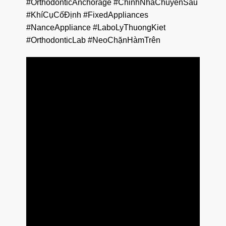
#OrthodonticAnchorage #ChỉnhNhaChuyênSâu
#KhíCụCốĐịnh #FixedAppliances
#NanceAppliance #LaboLyThuongKiet
#OrthodonticLab #NeoChặnHàmTrên