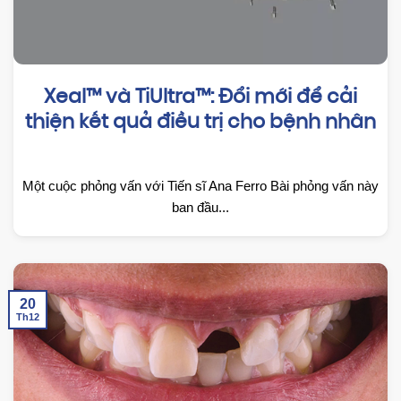
Xeal™ và TiUltra™: Đổi mới để cải
thiện kết quả điều trị cho bệnh nhân
Một cuộc phỏng vấn với Tiến sĩ Ana Ferro Bài phỏng vấn này
ban đầu...
20
Th12