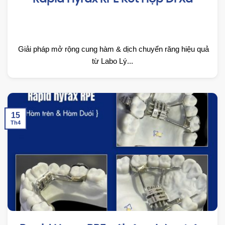
Rapid Hyrax RPE Kết Hợp Di Xa
Giải pháp mở rộng cung hàm & dịch chuyển răng hiệu quả
từ Labo Lý...
15
Th4