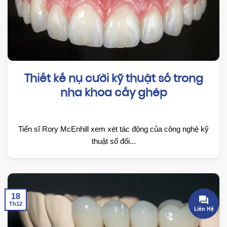
Thiết kế nụ cười kỹ thuật số trong
nha khoa cấy ghép
Tiến sĩ Rory McEnhill xem xét tác động của công nghệ kỹ
thuật số đối...
18
Th12
Liên Hệ