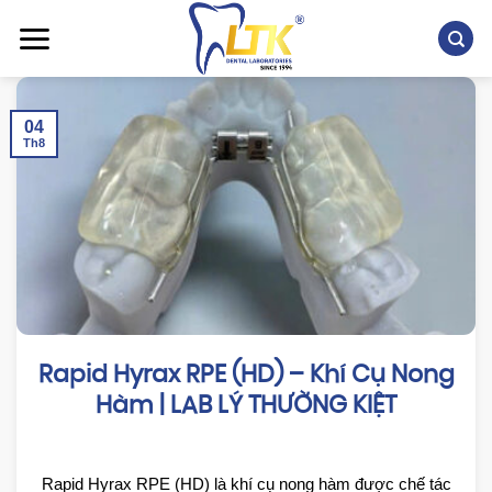
Chuyển
đến
nội
dung
04
Th8
Rapid Hyrax RPE (HD) – Khí Cụ Nong
Hàm | LAB LÝ THƯỜNG KIỆT
Rapid Hyrax RPE (HD) là khí cụ nong hàm được chế tác