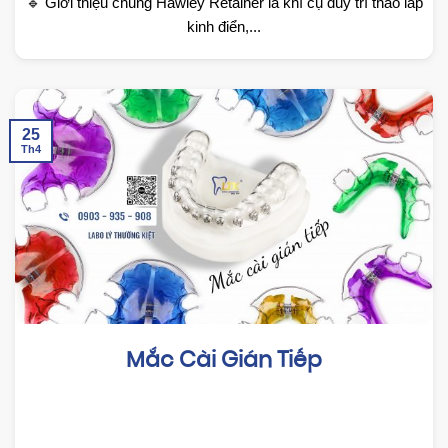
🔹 Giới thiệu chung Hawley Retainer là khí cụ duy trì tháo lắp
kinh điển,...
25
Th4
Mắc Cài Gián Tiếp